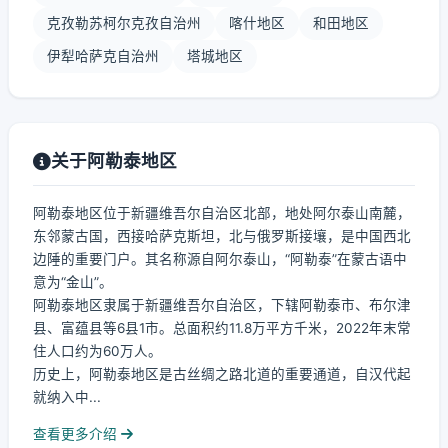
克孜勒苏柯尔克孜自治州
喀什地区
和田地区
伊犁哈萨克自治州
塔城地区
关于阿勒泰地区
阿勒泰地区位于新疆维吾尔自治区北部，地处阿尔泰山南麓，
东邻蒙古国，西接哈萨克斯坦，北与俄罗斯接壤，是中国西北
边陲的重要门户。其名称源自阿尔泰山，“阿勒泰”在蒙古语中
意为“金山”。
阿勒泰地区隶属于新疆维吾尔自治区，下辖阿勒泰市、布尔津
县、富蕴县等6县1市。总面积约11.8万平方千米，2022年末常
住人口约为60万人。
历史上，阿勒泰地区是古丝绸之路北道的重要通道，自汉代起
就纳入中...
查看更多介绍