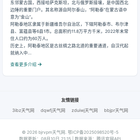
东邻蒙古国，西接哈萨克斯坦，北与俄罗斯接壤，是中国西北
边陲的重要门户。其名称源自阿尔泰山，“阿勒泰”在蒙古语中
意为“金山”。
阿勒泰地区隶属于新疆维吾尔自治区，下辖阿勒泰市、布尔津
县、富蕴县等6县1市。总面积约11.8万平方千米，2022年末常
住人口约为60万人。
历史上，阿勒泰地区是古丝绸之路北道的重要通道，自汉代起
就纳入中...
查看更多介绍
友情链接
3ibz天气网
dqwfj天气网
zduiwj天气网
bbjpr天气网
© 2026 bjrvpm天气网.
鄂ICP备2025098520号-5
数据更新：08月10日 21:15 | 数据来源：腾讯官网API