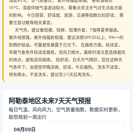
湿度45%， 空气质量优， 紫外线强度很强。 昼夜温差达
15℃，湿度伴随气温波动较大，需重点关注天气对生活各方面
的影响。 今日感冒、舒适度、旅游、交通等指数比较舒适； 需
要注意过敏等相关事宜。
天气热，建议着短裙、短裤、短薄外套、T恤等夏季服装。
紫外线很强，紫外线辐射极强，建议涂擦SPF20以上、PA++的
防晒护肤品，尽量避免暴露于日光下。 在晨练方面，较适宜，
早晨气象条件较适宜晨练，但风力稍大，晨练时请注意选择避风
的地点，避免迎风锻炼。 较舒适，白天天气晴好，您在这种天
气条件下，会感觉早晚凉爽、舒适，午后偏热。 洗车不适宜，
将有降水，不宜洗车，建议至少1天后再洗车。
阿勒泰地区未来7天天气预报
每日气温、风向风力、空气质量指数，数据实时更新，
助您规划一周出行
08月09日