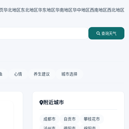
页
华北地区
东北地区
华东地区
华南地区
华中地区
西南地区
西北地区
查询天气
鱼
心情
养生建议
城市选择
附近城市
成都市
自贡市
攀枝花市
泸州市
德阳市
绵阳市