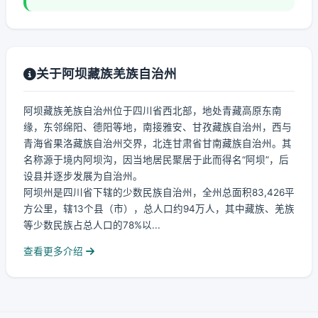
关于阿坝藏族羌族自治州
阿坝藏族羌族自治州位于四川省西北部，地处青藏高原东南
缘，东邻绵阳、德阳等地，南接雅安、甘孜藏族自治州，西与
青海省果洛藏族自治州交界，北连甘肃省甘南藏族自治州。其
名称源于境内阿坝沟，因当地居民聚居于此而得名“阿坝”，后
设县并逐步发展为自治州。
阿坝州是四川省下辖的少数民族自治州，全州总面积83,426平
方公里，辖13个县（市），总人口约94万人，其中藏族、羌族
等少数民族占总人口的78%以...
查看更多介绍