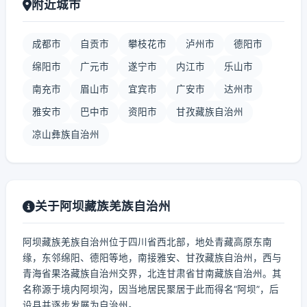
附近城市
成都市
自贡市
攀枝花市
泸州市
德阳市
绵阳市
广元市
遂宁市
内江市
乐山市
南充市
眉山市
宜宾市
广安市
达州市
雅安市
巴中市
资阳市
甘孜藏族自治州
凉山彝族自治州
关于阿坝藏族羌族自治州
阿坝藏族羌族自治州位于四川省西北部，地处青藏高原东南
缘，东邻绵阳、德阳等地，南接雅安、甘孜藏族自治州，西与
青海省果洛藏族自治州交界，北连甘肃省甘南藏族自治州。其
名称源于境内阿坝沟，因当地居民聚居于此而得名“阿坝”，后
设县并逐步发展为自治州。