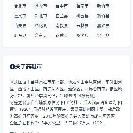
台北市
基隆市
台中市
台南市
新竹市
嘉义市
新北市
宜兰县
桃园县
新竹县
苗栗县
彰化县
南投县
云林县
嘉义县
屏东县
台东县
花莲县
澎湖县
金门县
关于高雄市
阿莲区位于台湾高雄市东北部，地处冈山平原南缘，东邻田寮
区，西接冈山区，南连湖内区、茄萣区，北界台南市。该区地
势平坦，属热带季风气候，年均温约24摄氏度。
阿莲之名源自平埔族原住民“阿里简社”，后因闽南语音译为“阿
莲”。1920年日据时期设阿莲庄，隶属高雄州冈山郡，战后改
为高雄县阿莲乡，2010年随高雄县并入高雄市成为阿莲区。
全区总面积约34.6平方公里，人口约1.7万人（202...