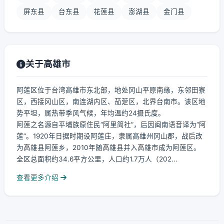
屏东县
台东县
花莲县
澎湖县
金门县
关于高雄市
阿莲区位于台湾高雄市东北部，地处冈山平原南缘，东邻田寮
区，西接冈山区，南连湖内区、茄萣区，北界台南市。该区地
势平坦，属热带季风气候，年均温约24摄氏度。
阿莲之名源自平埔族原住民“阿里简社”，后因闽南语音译为“阿
莲”。1920年日据时期设阿莲庄，隶属高雄州冈山郡，战后改
为高雄县阿莲乡，2010年随高雄县并入高雄市成为阿莲区。
全区总面积约34.6平方公里，人口约1.7万人（202...
查看更多介绍