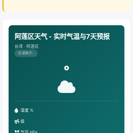
阿莲区天气 - 实时气温与7天预报
台湾 · 阿莲区
更新于 :
°
湿度 %
级
气压 hPa