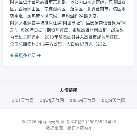
阿莲区位于台湾高雄市东北部，地处冈山平原南缘，东邻田寮
区，西接冈山区，南连湖内区、茄萣区，北界台南市。该区地
势平坦，属热带季风气候，年均温约24摄氏度。
阿莲之名源自平埔族原住民“阿里简社”，后因闽南语音译为“阿
莲”。1920年日据时期设阿莲庄，隶属高雄州冈山郡，战后改
为高雄县阿莲乡，2010年随高雄县并入高雄市成为阿莲区。
全区总面积约34.6平方公里，人口约1.7万人（202...
查看更多介绍
友情链接
3ibz天气网
dqwfj天气网
zduiwj天气网
bbjpr天气网
© 2026 bjrvpm天气网.
鄂ICP备2025098520号-5
数据来源：腾讯官网API