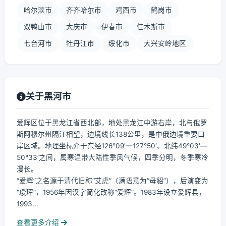
哈尔滨市
齐齐哈尔市
鸡西市
鹤岗市
双鸭山市
大庆市
伊春市
佳木斯市
七台河市
牡丹江市
绥化市
大兴安岭地区
关于黑河市
爱辉区位于黑龙江省西北部，地处黑龙江中游右岸，北与俄罗
斯阿穆尔州隔江相望，边境线长138公里，是中俄边境重要口
岸区域。地理坐标介于东经126°09′—127°50′、北纬49°03′—
50°33′之间，属寒温带大陆性季风气候，四季分明，冬季寒冷
漫长。
“爱辉”之名源于清代旧称“艾虎”（满语意为“母貂”），后演变为
“瑷珲”，1956年因汉字简化改称“爱辉”。1983年设立爱辉县，
1993...
查看更多介绍