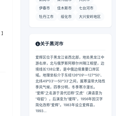
伊春市
佳木斯市
七台河市
牡丹江市
绥化市
大兴安岭地区
 】
关于黑河市
爱辉区位于黑龙江省西北部，地处黑龙江中
游右岸，北与俄罗斯阿穆尔州隔江相望，边
境线长138公里，是中俄边境重要口岸区
域。地理坐标介于东经126°09′—127°50′、
北纬49°03′—50°33′之间，属寒温带大陆性
季风气候，四季分明，冬季寒冷漫长。
“爱辉”之名源于清代旧称“艾虎”（满语意为
“母貂”），后演变为“瑷珲”，1956年因汉字
简化改称“爱辉”。1983年设立爱辉县，
1993...