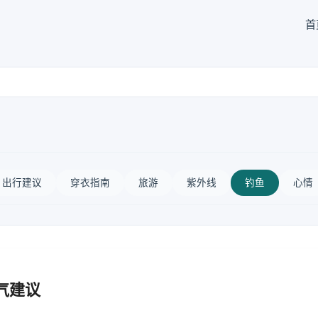
首
出行建议
穿衣指南
旅游
紫外线
钓鱼
心情
气建议