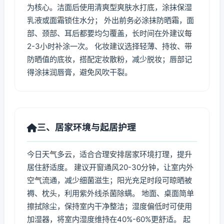
为核心。洁面后使用清爽型爽肤水打底，涂抹保湿
乳液或面霜锁住水分； 外出前务必涂抹防晒霜，面
部、颈部、耳后都要均匀覆盖，长时间在外建议每
2-3小时补涂一次。 化妆建议选择轻薄、持妆、带
防晒值的底妆，搭配定妆散粉，减少脱妆；唇部记
得涂抹润唇膏，避免风吹干裂。
三、居家环境与起居护理
今日天气多云，适合合理安排居家环境打理，提升
居住舒适度。 建议开窗通风20-30分钟，让室内外
空气流通，减少细菌滋生；阳光充足时段可晾晒被
褥、枕头，利用紫外线杀菌除螨。 地面、桌面简单
擦拭除尘，保持室内干净整洁；湿度偏低时可使用
加湿器，将室内湿度维持在40%-60%更舒适。 起