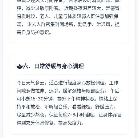
量减少迎风长时间停留； 回家后及时清洗面部、鼻
腔，减少过敏原附着。 近期昼夜温差较大，是感冒
易发时段，老人、儿童与体质较弱人群注意加强保
暖， 少去人群密集封闭场所，勤洗手、常通风，提
高自身防护意识。
六、日常舒缓与身心调理
今日天气多云，适合进行轻度身心放松调理。工作
间隙多做拉伸、远眺，缓解颈椎与眼部疲劳； 午后
可小憩15-30分钟，提升下午精神状态。情绪上保
持平和放松，听听轻音乐、看看绿植，舒缓压力。
尽量减少熬夜，保证每晚7-8小时睡眠，让身体器官
得到充分休息修复，提高免疫力。