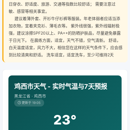
日穿衣、舒适度、旅游、交通等指数比较舒适； 需要注意过
敏、感冒等相关事宜。
建议着薄外套、开衫牛仔衫裤等服装。年老体弱者应适当添
加衣物，宜着夹克衫、薄毛衣等。 紫外线很强，紫外线辐射极
强，建议涂擦SPF20以上、PA++的防晒护肤品，尽量避免暴露
于日光下。 在晨练方面，适宜，天气不错，空气清新。 舒适，
白天温度适宜，风力不大，相信您在这样的天气条件下，应会感
到比较清爽和舒适。 洗车适宜，适宜洗车，至少可维持2天
鸡西市天气 - 实时气温与7天预报
黑龙江省 · 鸡西市
更新于 19:05
23°