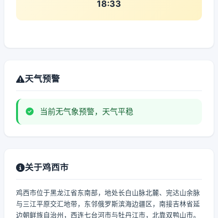
18:33
天气预警
当前无气象预警，天气平稳
关于鸡西市
鸡西市位于黑龙江省东南部，地处长白山脉北麓、完达山余脉
与三江平原交汇地带，东邻俄罗斯滨海边疆区，南接吉林省延
边朝鲜族自治州，西连七台河市与牡丹江市，北靠双鸭山市。