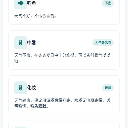
钓鱼
不宜
天气不好，不适合垂钓。
中暑
无中暑风险
天气不热，在炎炎夏日中十分难得，可以告别暑气漫漫
啦~
化妆
去油
天气较热，建议用露质面霜打底，水质无油粉底霜，透
明粉饼，粉质胭脂。