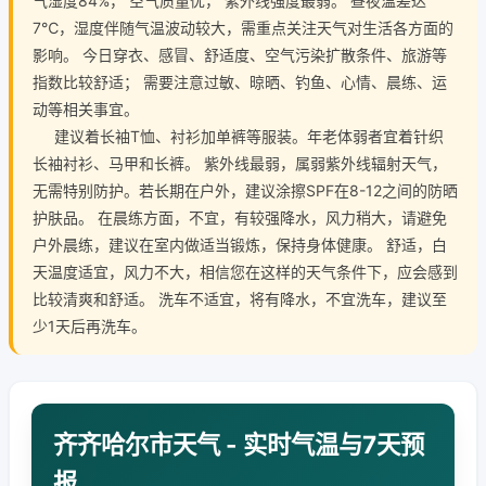
气湿度84%， 空气质量优， 紫外线强度最弱。 昼夜温差达
7℃，湿度伴随气温波动较大，需重点关注天气对生活各方面的
影响。 今日穿衣、感冒、舒适度、空气污染扩散条件、旅游等
指数比较舒适； 需要注意过敏、晾晒、钓鱼、心情、晨练、运
动等相关事宜。
建议着长袖T恤、衬衫加单裤等服装。年老体弱者宜着针织
长袖衬衫、马甲和长裤。 紫外线最弱，属弱紫外线辐射天气，
无需特别防护。若长期在户外，建议涂擦SPF在8-12之间的防晒
护肤品。 在晨练方面，不宜，有较强降水，风力稍大，请避免
户外晨练，建议在室内做适当锻炼，保持身体健康。 舒适，白
天温度适宜，风力不大，相信您在这样的天气条件下，应会感到
比较清爽和舒适。 洗车不适宜，将有降水，不宜洗车，建议至
少1天后再洗车。
齐齐哈尔市天气 - 实时气温与7天预
报