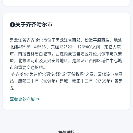
关于齐齐哈尔市
黑龙江省齐齐哈尔市位于黑龙江省西部，松嫩平原西端，地处
北纬45°18′—48°26′、东经122°20′—126°40′之间，东临大庆
市，南接吉林省白城市，西连内蒙古自治区呼伦贝尔市与兴安
盟，北靠黑河市及大兴安岭地区，是黑龙江西部区域性中心城
市和重要交通枢纽。
“齐齐哈尔”为达斡尔语“边疆”或“天然牧场”之意，清代设卜奎驿
站，康熙三十年（1691年）建城，雍正十三年（1735年）置黑
龙...
查看更多介绍
友情链接