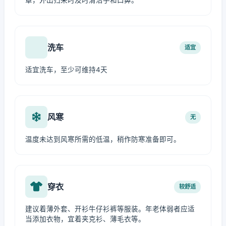
罩，外出归来时及时清洁手和口鼻。
洗车
适宜
适宜洗车，至少可维持4天
风寒
无
温度未达到风寒所需的低温，稍作防寒准备即可。
穿衣
较舒适
建议着薄外套、开衫牛仔衫裤等服装。年老体弱者应适
当添加衣物，宜着夹克衫、薄毛衣等。