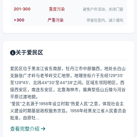
201-300
重度污染
避免户外活动，关闭门窗
>300
严重污染
停留在室内，减少通风
关于爱民区
爱民区位于黑龙江省东南部，牡丹江市中部偏西，地处长白山
支脉张广才岭与老爷岭交汇地带，地理坐标介于东经129°35′
至129°45′、北纬44°30′至44°38′之间。区域东邻阳明区，西
接西安区，南连东安区，北靠海林市，属典型低山丘陵与河谷
平原过渡地貌。
“爱民”之名源于1956年设立时取“热爱人民”之意，体现社会主
义建设时期基层政权服务宗旨。1956年经黑龙江省人民委员会
批准，由原牡...
查看完整介绍