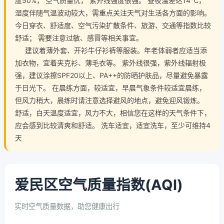
度50%， 空气质量优， 紫外线强度很强。 昼夜温差达14℃，
湿度伴随气温波动较大，需重点关注天气对生活各方面的影响。
今日穿衣、舒适度、空气污染扩散条件、旅游、交通等指数比较
舒适； 需要注意过敏、感冒等相关事宜。
建议着薄外套、开衫牛仔衫裤等服装。年老体弱者应适当添
加衣物，宜着夹克衫、薄毛衣等。 紫外线很强，紫外线辐射极
强，建议涂擦SPF20以上、PA++的防晒护肤品，尽量避免暴露
于日光下。 在晨练方面，较适宜，早晨气象条件较适宜晨练，
但风力稍大，晨练时请注意选择避风的地点，避免迎风锻炼。
舒适，白天温度适宜，风力不大，相信您在这样的天气条件下，
应会感到比较清爽和舒适。 洗车适宜，适宜洗车，至少可维持4
天
爱民区空气质量指数(AQI)
实时空气质量数据，助您健康出行