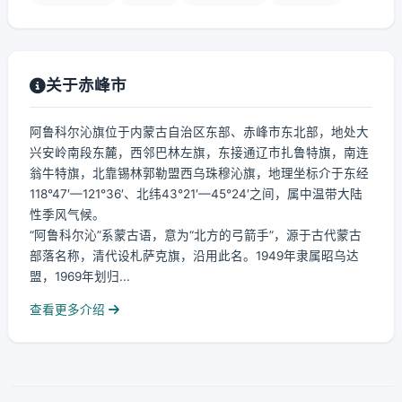
关于赤峰市
阿鲁科尔沁旗位于内蒙古自治区东部、赤峰市东北部，地处大
兴安岭南段东麓，西邻巴林左旗，东接通辽市扎鲁特旗，南连
翁牛特旗，北靠锡林郭勒盟西乌珠穆沁旗，地理坐标介于东经
118°47′—121°36′、北纬43°21′—45°24′之间，属中温带大陆
性季风气候。
“阿鲁科尔沁”系蒙古语，意为“北方的弓箭手”，源于古代蒙古
部落名称，清代设札萨克旗，沿用此名。1949年隶属昭乌达
盟，1969年划归...
查看更多介绍