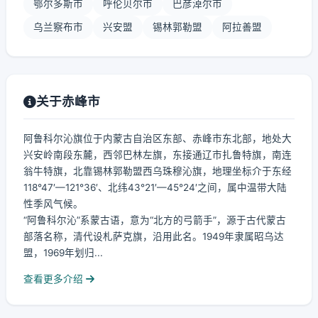
鄂尔多斯市
呼伦贝尔市
巴彦淖尔市
乌兰察布市
兴安盟
锡林郭勒盟
阿拉善盟
关于赤峰市
阿鲁科尔沁旗位于内蒙古自治区东部、赤峰市东北部，地处大
兴安岭南段东麓，西邻巴林左旗，东接通辽市扎鲁特旗，南连
翁牛特旗，北靠锡林郭勒盟西乌珠穆沁旗，地理坐标介于东经
118°47′—121°36′、北纬43°21′—45°24′之间，属中温带大陆
性季风气候。
“阿鲁科尔沁”系蒙古语，意为“北方的弓箭手”，源于古代蒙古
部落名称，清代设札萨克旗，沿用此名。1949年隶属昭乌达
盟，1969年划归...
查看更多介绍