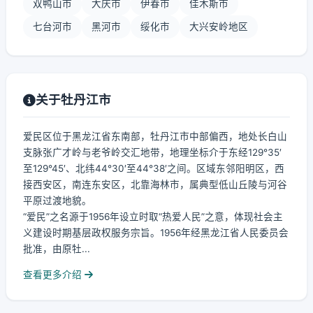
双鸭山市
大庆市
伊春市
佳木斯市
七台河市
黑河市
绥化市
大兴安岭地区
关于牡丹江市
爱民区位于黑龙江省东南部，牡丹江市中部偏西，地处长白山
支脉张广才岭与老爷岭交汇地带，地理坐标介于东经129°35′
至129°45′、北纬44°30′至44°38′之间。区域东邻阳明区，西
接西安区，南连东安区，北靠海林市，属典型低山丘陵与河谷
平原过渡地貌。
“爱民”之名源于1956年设立时取“热爱人民”之意，体现社会主
义建设时期基层政权服务宗旨。1956年经黑龙江省人民委员会
批准，由原牡...
查看更多介绍