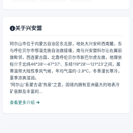
关于兴安盟
阿尔山市位于内蒙古自治区东北部，地处大兴安岭西南麓，东
与呼伦贝尔市鄂温克族自治旗接壤，南与兴安盟科尔沁右翼前
旗毗邻，西连蒙古国，北靠呼伦贝尔市新巴尔虎左旗，地理坐
标介于北纬46°38′—47°37′、东经119°28′—121°23′之间，属
寒温带大陆性季风气候，年均气温约-2.8℃，冬季漫长寒冷，
夏季凉爽湿润。
“阿尔山”系蒙古语“热泉”之意，因境内拥有亚洲最大的地表冷
矿泉群及丰富的...
查看更多介绍