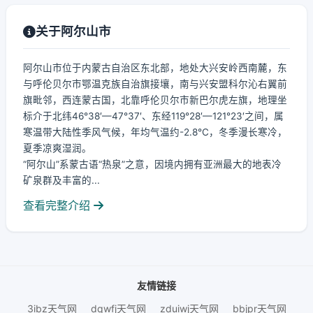
关于阿尔山市
阿尔山市位于内蒙古自治区东北部，地处大兴安岭西南麓，东
与呼伦贝尔市鄂温克族自治旗接壤，南与兴安盟科尔沁右翼前
旗毗邻，西连蒙古国，北靠呼伦贝尔市新巴尔虎左旗，地理坐
标介于北纬46°38′—47°37′、东经119°28′—121°23′之间，属
寒温带大陆性季风气候，年均气温约-2.8℃，冬季漫长寒冷，
夏季凉爽湿润。
“阿尔山”系蒙古语“热泉”之意，因境内拥有亚洲最大的地表冷
矿泉群及丰富的...
查看完整介绍
友情链接
3ibz天气网
dqwfj天气网
zduiwj天气网
bbjpr天气网