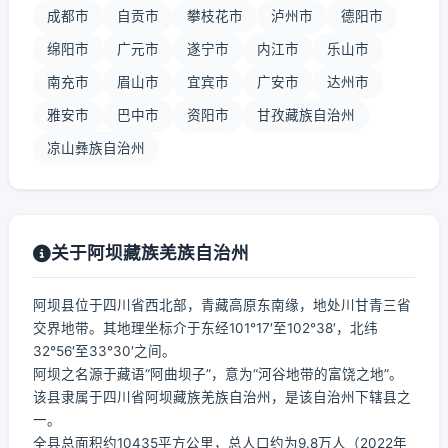
成都市
自贡市
攀枝花市
泸州市
德阳市
绵阳市
广元市
遂宁市
内江市
乐山市
南充市
眉山市
宜宾市
广安市
达州市
雅安市
巴中市
资阳市
甘孜藏族自治州
凉山彝族自治州
关于阿坝藏族羌族自治州
阿坝县位于四川省西北部，青藏高原东南缘，地处川甘青三省
交界地带。其地理坐标介于东经101°17′至102°38′，北纬
32°56′至33°30′之间。
阿坝之名源于藏语“阿曲坝子”，意为“河谷地带的富饶之地”。
该县隶属于四川省阿坝藏族羌族自治州，是该自治州下辖县之
一。
全县总面积约10435平方公里，总人口约为9.8万人（2022年