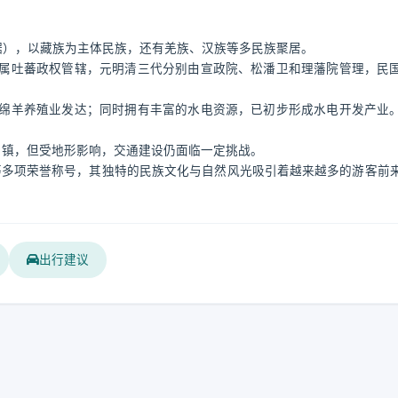
。
年数据），以藏族为主体民族，还有羌族、汉族等多民族聚居。
属吐蕃政权管辖，元明清三代分别由宣政院、松潘卫和理藩院管理，民
绵羊养殖业发达；同时拥有丰富的水电资源，已初步形成水电开发产业
各乡镇，但受地形影响，交通建设仍面临一定挑战。
”等多项荣誉称号，其独特的民族文化与自然风光吸引着越来越多的游客前
出行建议