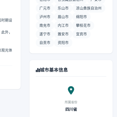
广元市
乐山市
凉山彝族自治州
泸州市
眉山市
绵阳市
国时期设
南充市
内江市
攀枝花市
。此外，
遂宁市
雅安市
宜宾市
自贡市
资阳市
来观光体
城市基本信息
所属省份
四川省