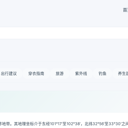
首
出行建议
穿衣指南
旅游
紫外线
钓鱼
养生
理坐标介于东经101°17′至102°38′，北纬32°56′至33°30′之