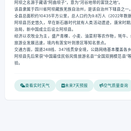
阿坝之名源于藏语“阿曲坝子”，意为“河谷地带的富饶之地”。
该县隶属于四川省阿坝藏族羌族自治州，是该自治州下辖县之一
全县总面积约10435平方公里，总人口约为9.8万人（2022
阿坝县历史悠久，早在新石器时代就有人类活动遗迹，唐宋时期
治局，新中国成立后设立阿坝县。
经济以农牧业为主，盛产青稞、小麦、油菜籽等农作物，牦牛、
旅游业发展迅速，境内有莲宝叶则景区等知名景点。
交通方面，国道248线、347线贯穿全境，公路网络基本覆盖
阿坝县先后荣获“中国最佳民俗风情旅游名县”“全国双拥模范县
验。
查看实时天气
未来7天预报
空气质量查询