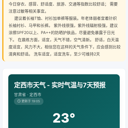
今日穿衣、感冒、舒适度、旅游、交通等指数比较舒适； 需要
注意过敏等相关事宜。
建议着长袖T恤、衬衫加单裤等服装。年老体弱者宜着针织
长袖衬衫、马甲和长裤。 紫外线很强，紫外线辐射极强，建议
涂擦SPF20以上、PA++的防晒护肤品，尽量避免暴露于日光
下。 在晨练方面，适宜，天气不错，空气清新。 舒适，白天温
度适宜，风力不大，相信您在这样的天气条件下，应会感到比较
清爽和舒适。 洗车适宜，适宜洗车，至少可维持2天
定西市天气 - 实时气温与7天预报
甘肃省 · 定西市
更新于 19:05
23°