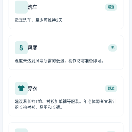
洗车
适宜
适宜洗车，至少可维持2天
风寒
无
温度未达到风寒所需的低温，稍作防寒准备即可。
穿衣
舒适
建议着长袖T恤、衬衫加单裤等服装。年老体弱者宜着针
织长袖衬衫、马甲和长裤。