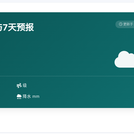
与7天预报
更新于 
级
降水 mm