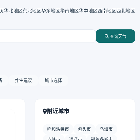
页
华北地区
东北地区
华东地区
华南地区
华中地区
西南地区
西北地区
查询天气
情
养生建议
城市选择
附近城市
呼和浩特市
包头市
乌海市
赤峰市
通辽市
鄂尔多斯市