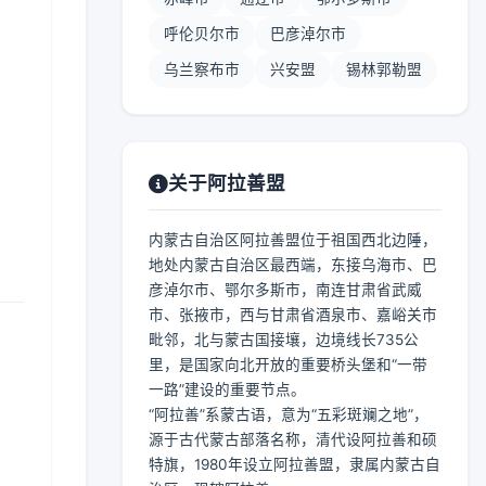
呼伦贝尔市
巴彦淖尔市
乌兰察布市
兴安盟
锡林郭勒盟
关于阿拉善盟
内蒙古自治区阿拉善盟位于祖国西北边陲，
地处内蒙古自治区最西端，东接乌海市、巴
彦淖尔市、鄂尔多斯市，南连甘肃省武威
市、张掖市，西与甘肃省酒泉市、嘉峪关市
毗邻，北与蒙古国接壤，边境线长735公
里，是国家向北开放的重要桥头堡和“一带
一路”建设的重要节点。
“阿拉善”系蒙古语，意为“五彩斑斓之地”，
源于古代蒙古部落名称，清代设阿拉善和硕
特旗，1980年设立阿拉善盟，隶属内蒙古自