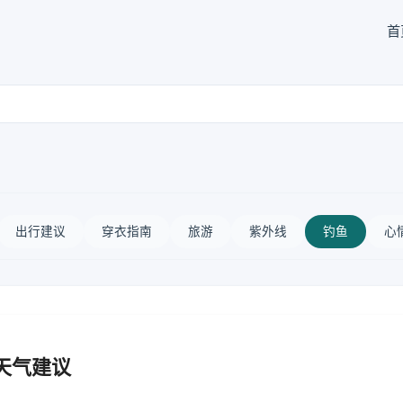
首
出行建议
穿衣指南
旅游
紫外线
钓鱼
心
天气建议