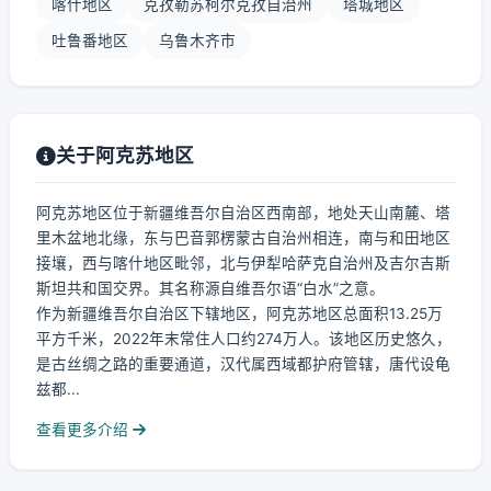
喀什地区
克孜勒苏柯尔克孜自治州
塔城地区
吐鲁番地区
乌鲁木齐市
关于阿克苏地区
阿克苏地区位于新疆维吾尔自治区西南部，地处天山南麓、塔
里木盆地北缘，东与巴音郭楞蒙古自治州相连，南与和田地区
接壤，西与喀什地区毗邻，北与伊犁哈萨克自治州及吉尔吉斯
斯坦共和国交界。其名称源自维吾尔语“白水”之意。
作为新疆维吾尔自治区下辖地区，阿克苏地区总面积13.25万
平方千米，2022年末常住人口约274万人。该地区历史悠久，
是古丝绸之路的重要通道，汉代属西域都护府管辖，唐代设龟
兹都...
查看更多介绍