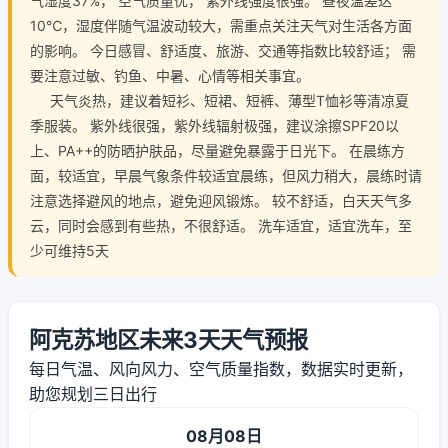
气湿度37%， 空气质量优， 紫外线强度很强。 昼夜温差达
10℃，湿度伴随气温波动较大，需重点关注天气对生活各方面
的影响。 今日感冒、舒适度、旅游、交通等指数比较舒适； 需
要注意过敏、钓鱼、中暑、心情等相关事宜。
天气炎热，建议着短衫、短裙、短裤、薄型T恤衫等清凉夏
季服装。 紫外线很强，紫外线辐射极强，建议涂擦SPF20以
上、PA++的防晒护肤品，尽量避免暴露于日光下。 在晨练方
面，较适宜，早晨气象条件较适宜晨练，但风力稍大，晨练时请
注意选择避风的地点，避免迎风锻炼。 较不舒适，白天天气多
云，同时会感到有些热，不很舒适。 洗车适宜，适宜洗车，至
少可维持5天
阿克苏地区未来3天天气预报
每日气温、风向风力、空气质量指数，数据实时更新，
助您规划三日出行
08月08日