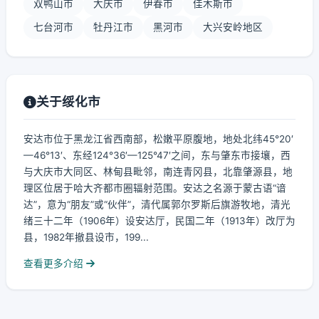
双鸭山市
大庆市
伊春市
佳木斯市
七台河市
牡丹江市
黑河市
大兴安岭地区
关于绥化市
安达市位于黑龙江省西南部，松嫩平原腹地，地处北纬45°20′
—46°13′、东经124°36′—125°47′之间，东与肇东市接壤，西
与大庆市大同区、林甸县毗邻，南连青冈县，北靠肇源县，地
理区位居于哈大齐都市圈辐射范围。安达之名源于蒙古语“谙
达”，意为“朋友”或“伙伴”，清代属郭尔罗斯后旗游牧地，清光
绪三十二年（1906年）设安达厅，民国二年（1913年）改厅为
县，1982年撤县设市，199...
查看更多介绍