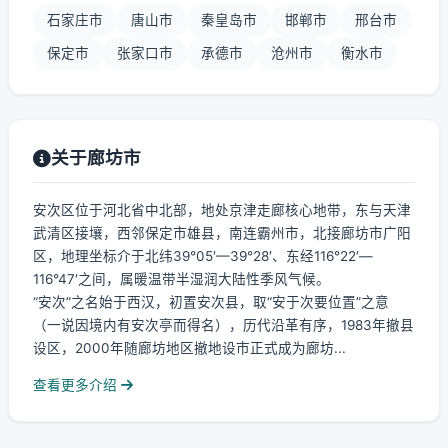
石家庄市
唐山市
秦皇岛市
邯郸市
邢台市
保定市
张家口市
承德市
沧州市
衡水市
关于廊坊市
安次区位于河北省中北部，地处京津走廊核心地带，东与天津
武清区接壤，西邻保定市雄县，南连霸州市，北接廊坊市广阳
区，地理坐标介于北纬39°05′—39°28′、东经116°22′—
116°47′之间，属暖温带半湿润大陆性季风气候。
“安次”之名始于西汉，初置安次县，取“安于次要位置”之意
（一说因境内有安次亭而得名），历代沿革有序，1983年撤县
设区，2000年随廊坊地区撤地设市正式成为廊坊...
查看更多介绍