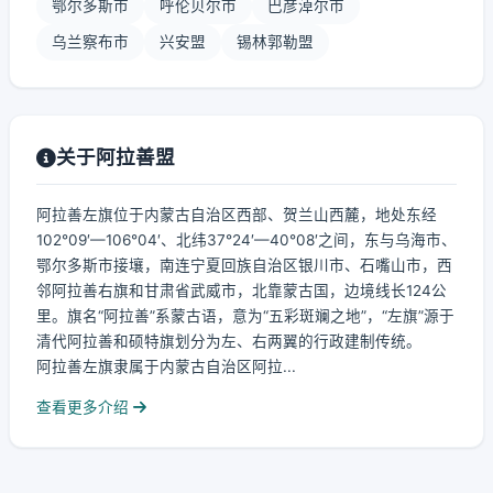
鄂尔多斯市
呼伦贝尔市
巴彦淖尔市
乌兰察布市
兴安盟
锡林郭勒盟
关于阿拉善盟
阿拉善左旗位于内蒙古自治区西部、贺兰山西麓，地处东经
102°09′—106°04′、北纬37°24′—40°08′之间，东与乌海市、
鄂尔多斯市接壤，南连宁夏回族自治区银川市、石嘴山市，西
邻阿拉善右旗和甘肃省武威市，北靠蒙古国，边境线长124公
里。旗名“阿拉善”系蒙古语，意为“五彩斑斓之地”，“左旗”源于
清代阿拉善和硕特旗划分为左、右两翼的行政建制传统。
阿拉善左旗隶属于内蒙古自治区阿拉...
查看更多介绍