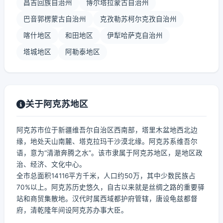
昌吉回族自治州
博尔塔拉蒙古自治州
巴音郭楞蒙古自治州
克孜勒苏柯尔克孜自治州
喀什地区
和田地区
伊犁哈萨克自治州
塔城地区
阿勒泰地区
关于阿克苏地区
阿克苏市位于新疆维吾尔自治区西南部，塔里木盆地西北边
缘，地处天山南麓、塔克拉玛干沙漠北缘。阿克苏系维吾尔
语，意为“清澈奔腾之水”。该市隶属于阿克苏地区，是地区政
治、经济、文化中心。
全市总面积14116平方千米，人口约50万，其中少数民族占
70%以上。阿克苏历史悠久，自古以来就是丝绸之路的重要驿
站和商贸集散地。汉代时属西域都护府管辖，唐设龟兹都督
府，清乾隆年间设阿克苏办事大臣。
...