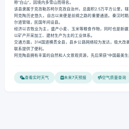
称“白山”，因境内多雪山而得名。
该县隶属于克孜勒苏柯尔克孜自治州，总面积2.5万平方公里，辖
阿克陶历史悠久，自古以来便是丝绸之路的重要通道。秦汉时期
尔道管辖，民国年间设县。
经济以农牧业为主，盛产小麦、玉米等粮食作物，同时也是新疆
以矿产开采加工、建材生产为主的工业体系。
交通方面，314国道横贯全县，县乡公路网络较为发达，极大改
联系提供了便利。
阿克陶县拥有丰富的自然和人文景观资源，先后荣获“中国最美生
查看实时天气
未来7天预报
空气质量查询