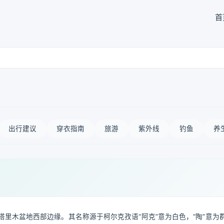
首
出行建议
穿衣指南
旅游
紫外线
钓鱼
养
里木盆地西部边缘。其名称源于柯尔克孜语“阿克”意为白色，“陶”意为