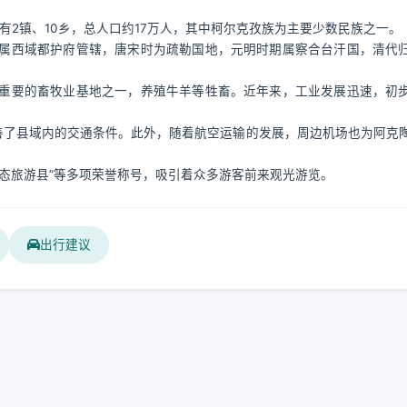
有2镇、10乡，总人口约17万人，其中柯尔克孜族为主要少数民族之一。
属西域都护府管辖，唐宋时为疏勒国地，元明时期属察合台汗国，清代
重要的畜牧业基地之一，养殖牛羊等牲畜。近年来，工业发展迅速，初
善了县域内的交通条件。此外，随着航空运输的发展，周边机场也为阿克
态旅游县”等多项荣誉称号，吸引着众多游客前来观光游览。
出行建议